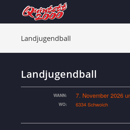
Landjugendball
Landjugendball
7. November 2026 u
WANN:
6334 Schwoich
WO: