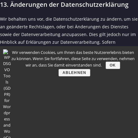
13. Änderungen der Datenschutzerklärung
Wir behalten uns vor, die Datenschutzerklärung zu ändern, um sie
an geänderte Rechtslagen, oder bei Änderungen des Dienstes
sowie der Datenverarbeitung anzupassen. Dies gilt jedoch nur im
Hinblick auf Erklärungen zur Datenverarbeitung. Sofern
Einwilligungen der Nutzer erforderlich sind oder Bestandteile der
Wir verwenden Cookies, um Ihnen das beste Nutzererlebnis bieten
Datenschutzerklärung Regelungen des Vertragsverhältnisses mit
zu können. Wenn Sie fortfahren, diese Seite zu verwenden, nehmen
den Nutzern enthalten, erfolgen die Änderungen nur mit
wir an, dass Sie damit einverstanden sind.
OK
Zustimmung der Nutzer.
ABLEHNEN
Die Nutzer werden gebeten sich regelmäßig über den Inhalt der
Datenschutzerklärung zu informieren.
Stand: 24.07.2020 17:34